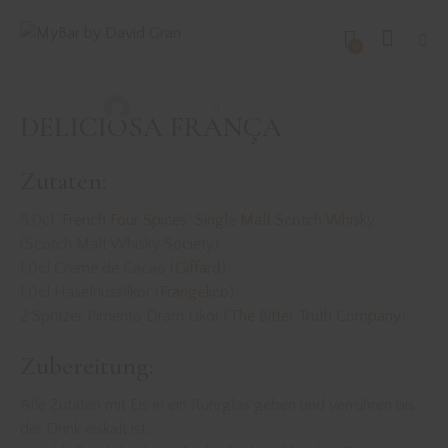
DRINKS MIT WHISK(E)Y
REZEPTE
0
DELICIOSA FRANÇA
David Gran
September 6, 2020
DELICIOSA FRANÇA
Zutaten:
5,0cl
`French Four Spices´ Single Malt Scotch Whisk
y
(Scotch Malt Whisky Society)
1,0cl Crème de Cacao (
Giffard
)
1,0cl Haselnusslikör (
Frangelico
)
2 Spritzer Pimento Dram Likör (
The Bitter Truth Company
)
Zubereitung:
Alle Zutaten mit Eis in ein Rührglas geben und verrühren bis
der Drink eiskalt ist.