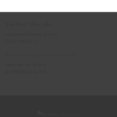
PREVIOUS
NEXT
RASPBERRY WIZARD
COCONUT HARBOUR
You May Also Like
ALKOHOLFREIE DRINKS
,
REZEPTE
FRESA FRESCA
DRINKS MIT GIN
,
REZEPTE
RASPBERRY SOUR