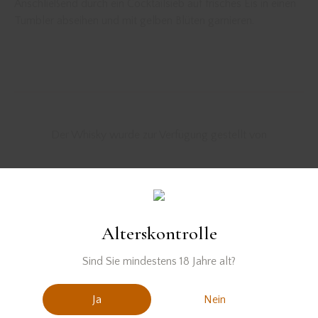
Anschließend durch ein Cocktailsieb auf frisches Eis in einen
Tumbler abseihen und mit gelben Blüten garnieren.
Der Whisky wurde zur Verfügung gestellt von
aschaffenburg
frankfurt
Scotch
whisky
Alterskontrolle
Sind Sie mindestens 18 Jahre alt?
Ja
Nein