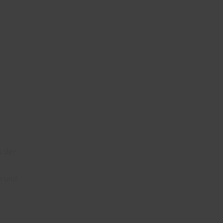
s der
n und