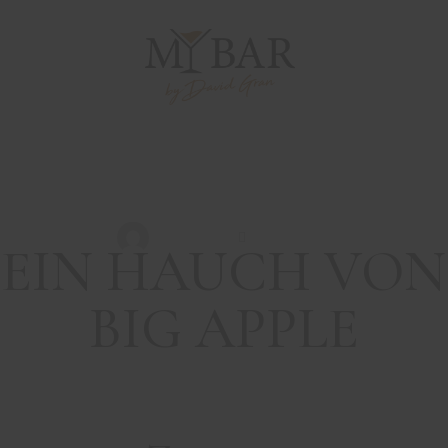
DRINKS MIT WHISK(E)Y
REZEPTE
IN HAUCH VON B
APPLE
David Gran
Mai 23, 2019
EIN HAUCH VON
BIG APPLE