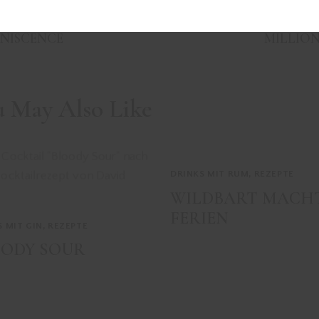
VIOUS
INISCENCE
MILLIO
u May Also Like
DRINKS MIT RUM
,
REZEPTE
WILDBART MACH
FERIEN
S MIT GIN
,
REZEPTE
OODY SOUR