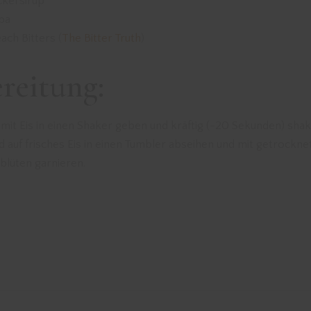
ckersirup
ba
ach Bitters (
The Bitter Truth
)
reitung:
 mit Eis in einen Shaker geben und kräftig (~20 Sekunden) shak
 auf frisches Eis in einen Tumbler abseihen und mit getrockn
blüten garnieren.