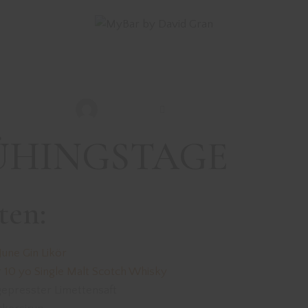
DRINKS MIT GIN
REZEPTE
SONSTIGE DRINKS
FRÜHLINGSTAG
David Gran
März 22, 2020
ÜHINGSTAGE
ten:
June Gin Likör
r 10 yo Single Malt Scotch Whisky
 gepresster Limettensaft