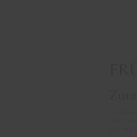
FR
Zuta
4,5cl
G´Vine 
1,0cl
Taliske
2,0cl frisch