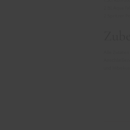
1,5cl Rohrzu
2 BL Aqua Fa
2 Spritzer Pe
Zube
Alle Zutaten
Anschließend
und Hibiskus