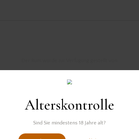
Der Rum wurde zur Verfügung gestellt von
Alterskontrolle
tails im urlaub
cocktails mit rum
die besten rum cocktails
 rep
dominica
leckerer cocktails mit rum
ron barcelo
Sind Sie mindestens 18 Jahre alt?
rum cocktail
rum cocktails selber machen
urlaubs ru