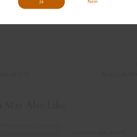
Ja
Nein
VIOUS
MIAN FIZZ
ROYAL RON 
u May Also Like
DRINKS MIT RUM
,
REZEPTE