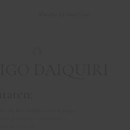
DRINKS MIT RUM
REZEPTE
HIGO DAIQUIRI
David Gran
April 26, 2022
IGO DAIQUIRI
taten:
Barceló Ron Dominicano Gran Anejo
frisch gepresster Limettensaft
Rohrzuckersirup