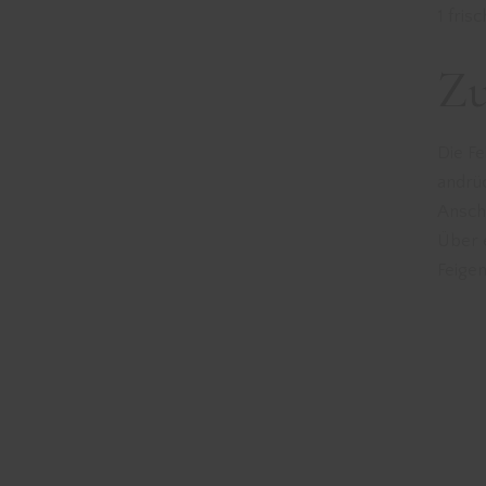
1 fris
Zu
Die Fe
andrüc
Anschl
Über e
Feigen