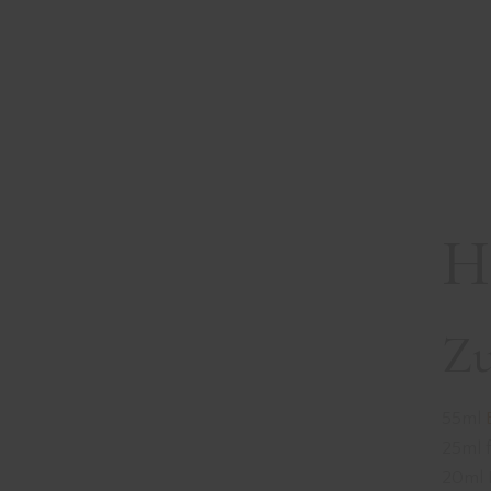
H
Zu
55ml
25ml 
20ml 