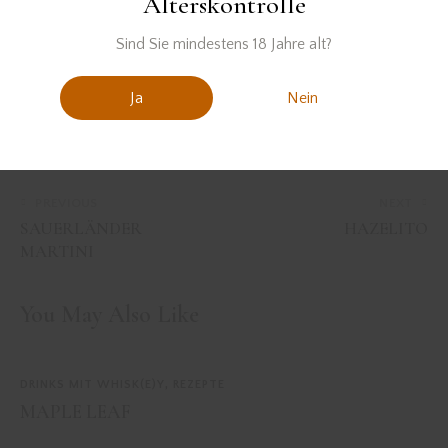
Alterskontrolle
Gin Tonic
Sind Sie mindestens 18 Jahre alt?
Ja
Nein
PREVIOUS
NEXT
SAUERLÄNDER
HAZELITO
MARTINI
You May Also Like
DRINKS MIT WHISK(E)Y
,
REZEPTE
MAPLE LEAF