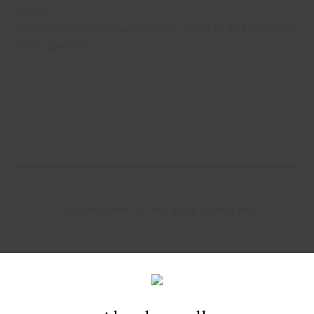
shaken.
Anschließend in eine Cocktailschale abseihen und mit weißen
Blüten garnieren.
Der Gin wurde zur Verfügung gestellt von
Cocktail
cocktail rezept
cocktail rezepte
cocktailrezept
Cocktails
gin
gin cocktail