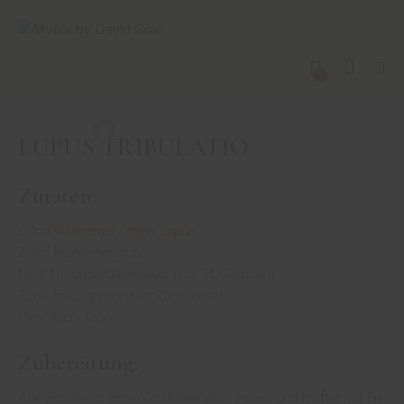
DRINKS MIT GIN
REZEPTE
0
LUPUS TRIBULATIO
David Gran
September 25, 2022
LUPUS TRIBULATIO
Zutaten:
60ml
Woinemer Origin Lupus
20ml Brombeersirup
15ml Holunderblütenlikör (z.B. St. Germain)
25ml frisch gepresster Zitronensaft
15ml Aqua Faba
Zubereitung:
Alle Zutaten in einen Cocktailshaker geben und kräftig mit Eis