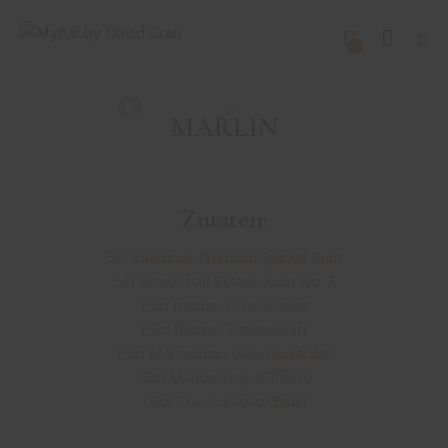
DRINKS MIT RUM
REZEPTE
0
MARLIN
David Gran
Februar 3, 2019
MARLIN
Zutaten:
3cl
Infamous Premium Spiced Rum
3cl Westerhall Estade Rum No. 2
1,5cl frischer Limettensaft
1,5cl frischer Zitronensaft
1,5cl Maraschino Likör (
Luxardo
)
1,5cl Mandelsirup (Giffard)
1,5cl Blue Curacao (
Bols
)