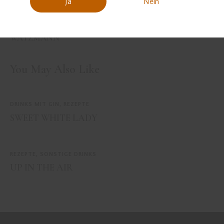
Ja
Nein
PREVIOUS
NEXT
DATE NIGHT AUF DEM
THE REGULARS
WATZMANN
You May Also Like
DRINKS MIT GIN
,
REZEPTE
SWEET WHITE LADY
REZEPTE
,
SONSTIGE DRINKS
UP IN THE AIR