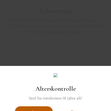
Zubereitung:
Alle Zutaten in einen Shaker geben und auf Eis shaken.
Auf frisches crushed Ice in ein Cocktailglas abseihen und mit
einer Orchideenblüte garnieren.
Der Rum wurde zur Verfügung gestellt von
Alterskontrolle
Sind Sie mindestens 18 Jahre alt?