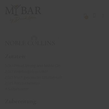
0
DRINKS MIT GIN
REZEPTE
NOBLE COLLINS
David Gran
Juni 13, 2021
NOBLE COLLINS
Zutaten:
5,0cl
Proud Strong and Noble Gin
2,0cl Weinbergpfirsichlikör
2,0cl frisch gepresster Limettensaft
2,0cl Rohrzuckersirup
4 Salbeiblätter
Zubereitung: