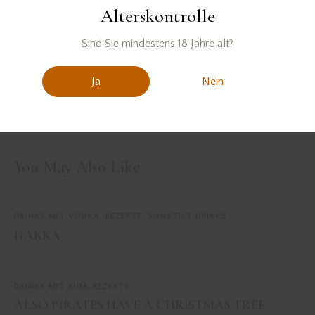
Alterskontrolle
Sind Sie mindestens 18 Jahre alt?
Ja
Nein
PREVIOUS
NEXT
MUNICH BIRDS & BEES
SONNENSCHEIN AM
ALEX
You May Also Like
DRINKS MIT VODKA
,
REZEPTE
,
SONSTIGE DRINKS
HAKKA
DRINKS MIT RUM
,
REZEPTE
ALSO PIRATES HAVE A CHRISTMAS TREE