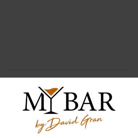
Der Gin wurde zur Verfügung gestellt von
gin cocktail
proud strong and noble gin
tom collins