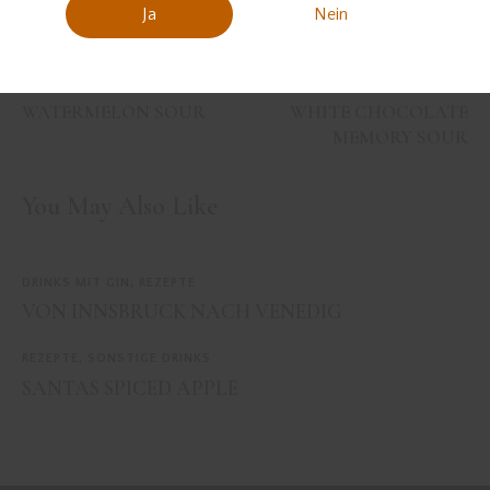
Ja
Nein
PREVIOUS
NEXT
WATERMELON SOUR
WHITE CHOCOLATE
MEMORY SOUR
You May Also Like
DRINKS MIT GIN
,
REZEPTE
VON INNSBRUCK NACH VENEDIG
REZEPTE
,
SONSTIGE DRINKS
SANTAS SPICED APPLE