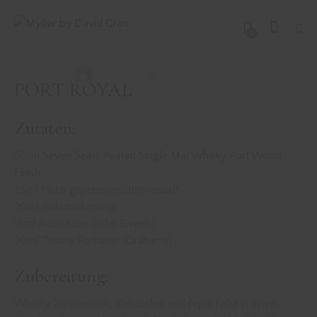
DRINKS MIT WHISK(E)Y
REZEPTE
0
PORT ROYAL
David Gran
September 12, 2021
PORT ROYAL
Zutaten:
50ml
Seven Seals Peated Single Mal Whisky Port Wood
Finish
25ml frisch gepresster Zitronensaft
20ml Rohrzuckersirup
15ml Aqua Faba (oder Eiweiß)
20ml Tawny Portwein (
Grahams
)
Zubereitung:
Whisky, Zitronensaft, Rohzucker und Aqua Faba in einen