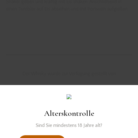
Shaker geben und kräftig mit Eis shaken. Anschließend in
einen Tumbler auf Eis abseihen und mit Portwein aufgießen.
Der Whisky wurde zur Verfügung gestellt von
Cocktail
cocktail recipe
whisky
whisky sour
Alterskontrolle
Sind Sie mindestens 18 Jahre alt?