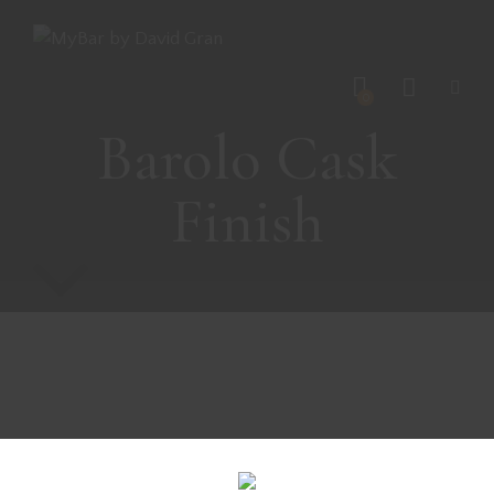
0
Barolo Cask
Finish
Es wurden keine Produkte gefunden, die deiner Auswahl
entsprechen.