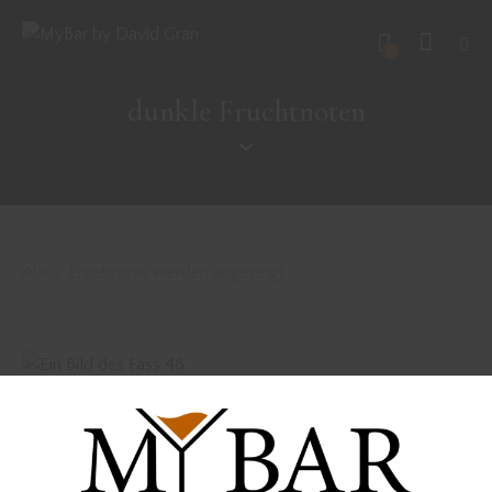
0
dunkle Fruchtnoten
Alle 2 Ergebnisse werden angezeigt
Vorbestellung Fass 48 – Peated Single Malt Whisky
2020 Merlot Fass
89,00
€
inkl. MwSt. zzgl. Versandkosten