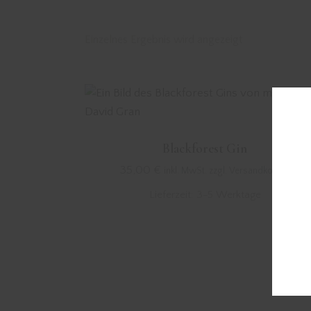
Einzelnes Ergebnis wird angezeigt
Blackforest Gin
35,00
€
inkl. MwSt. zzgl. Versandkosten
Lieferzeit:
3-5 Werktage