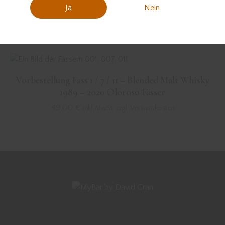
Vorbestellung Fass 47 – Single Malt Whisky 2013
Ja
Nein
Tawny Port Fass
79,00
€
inkl. MwSt. zzgl. Versandkosten
Vorbestellung Fass 1 / 7 / 11 – Blended Malt Whisky
1989 – 2020 Oloroso Fässer
49,00
€
inkl. MwSt. zzgl. Versandkosten