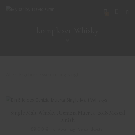
0
komplexer Whisky
Alle 5 Ergebnisse werden angezeigt
Single Malt Whisky „Cenizia Muerta“ 2018 Mezcal
Finish
89,00
€
inkl. MwSt. zzgl. Versandkosten