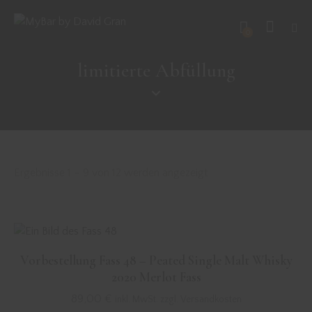
0
limitierte Abfüllung
Ergebnisse 1 – 9 von 12 werden angezeigt
Vorbestellung Fass 48 – Peated Single Malt Whisky
2020 Merlot Fass
89,00
€
inkl. MwSt. zzgl. Versandkosten