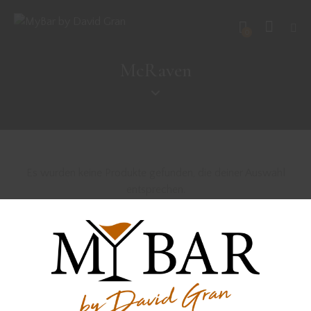
0
McRaven
Es wurden keine Produkte gefunden, die deiner Auswahl
entsprechen.