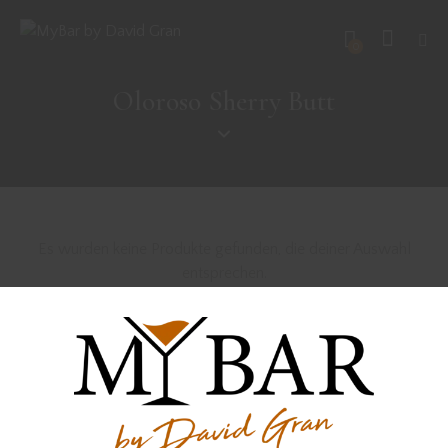
0
Oloroso Sherry Butt
Es wurden keine Produkte gefunden, die deiner Auswahl
entsprechen.