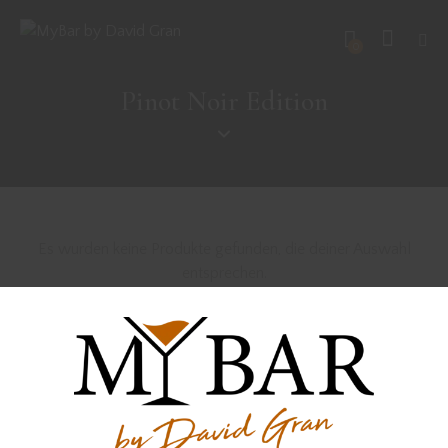
0
Pinot Noir Edition
Es wurden keine Produkte gefunden, die deiner Auswahl
entsprechen.