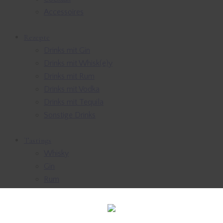
Accessoires
Rezepte
Drinks mit Gin
Drinks mit Whisk(e)y
Drinks mit Rum
Drinks mit Vodka
Drinks mit Tequila
Sonstige Drinks
Tastings
Whisky
Gin
Rum
Fasslager besuchen
Consulting