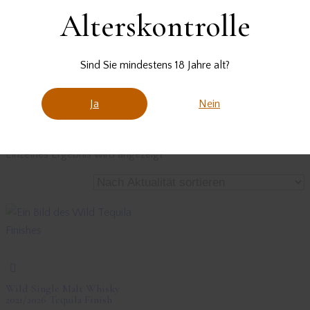
Alterskontrolle
Start
Produkte verschlagwortet mit „Porfidio Fass“
Sind Sie mindestens 18 Jahre alt?
Porfidio Fass
Ja
Nein
Einzelnes Ergebnis wird angezeigt
Wild Single Malt Whisky
2021/2026 Tequila Finish