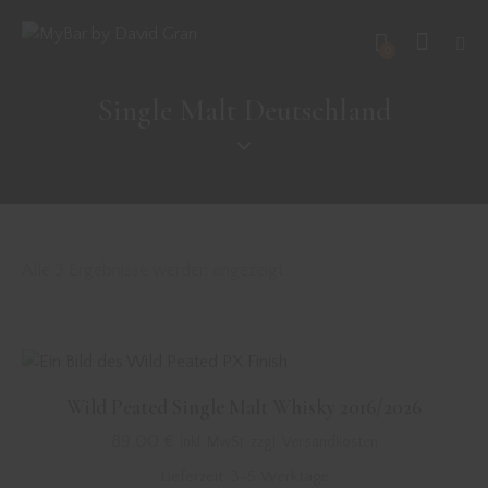
0
Single Malt Deutschland
Alle 3 Ergebnisse werden angezeigt
Wild Peated Single Malt Whisky 2016/2026
89,00
€
inkl. MwSt. zzgl. Versandkosten
Lieferzeit:
3-5 Werktage