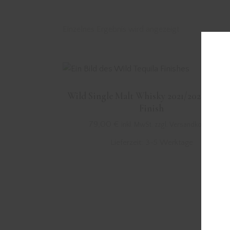
Einzelnes Ergebnis wird angezeigt
Wild Single Malt Whisky 2021/2026 Tequi
Finish
79,00
€
inkl. MwSt. zzgl. Versandkosten
Lieferzeit:
3-5 Werktage