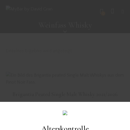
0
Weinfass Whisky
Einzelnes Ergebnis wird angezeigt
Brigantia Peated Single Malt Whisky 2021/2026
89,00
€
inkl. MwSt. zzgl. Versandkosten
Lieferzeit:
3-5 Werktage
Alterskontrolle