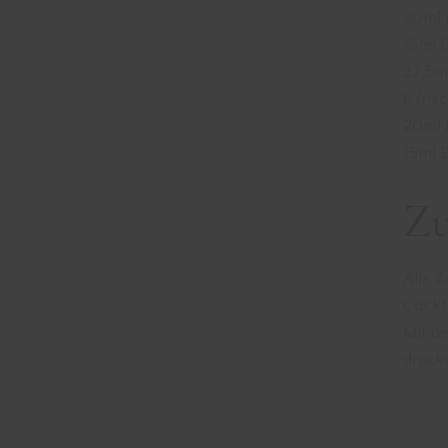
20ml 
15ml
22,5m
6 fri
20ml 
15ml 
Zu
Alle Z
Cockta
Mit d
druck