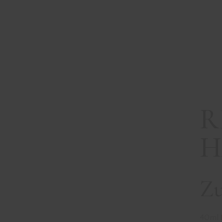
RED
R
H
Zu
40ml