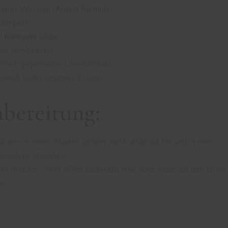
roter Wermut (
Antica Formula
)
Campari
l
Niemand Likör
sche Himbeeren
frisch gepresster Limettensaft
Eiweiß (oder veganer Ersatz)
bereitung:
utaten in einen Shaker geben und kräftig auf Eis und in eine
ilschale abseihen.
em Drucker von
Coffee Colorato
eine rote Rose auf den Drink
en.