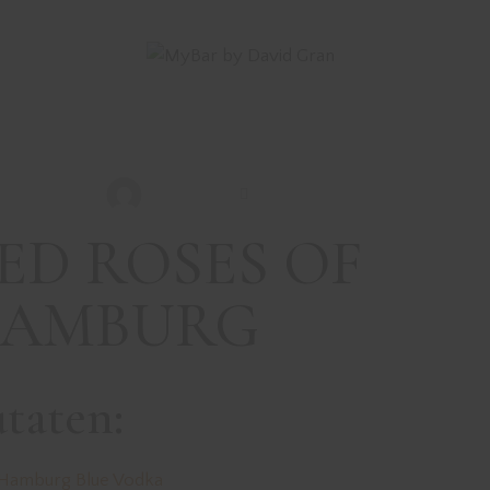
DRINKS MIT VODKA
REZEPTE
 ROSES OF HAM
David Gran
November 14, 2021
ED ROSES OF
AMBURG
taten:
Hamburg Blue Vodka