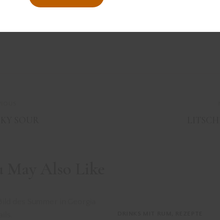
VIOUS
SKY SOUR
LITSCHI
u May Also Like
DRINKS MIT RUM
,
REZEPTE