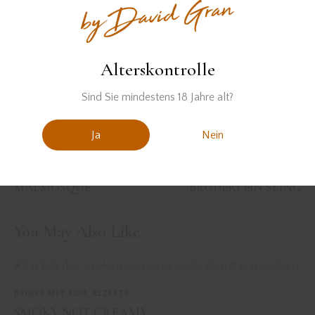
cocktailrezept mit gin
französicher Cocktail
gin
route napoleon
Alterskontrolle
Sind Sie mindestens 18 Jahre alt?
Ja
Nein
PREVIOUS
NEXT
MALMOSQUE
BRÜDERLEIN SLING
You May Also Like
DRINKS MIT RUM
,
REZEPTE
SMOKY NOT CREAMY