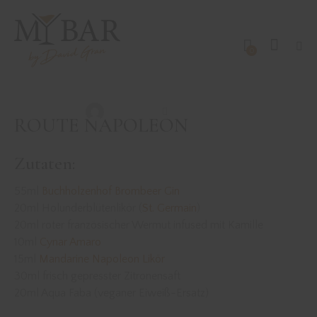
0
DRINKS MIT GIN
REZEPTE
ROUTE NAPOLEON
David Gran
März 25, 2022
ROUTE NAPOLEON
Zutaten:
55ml
Buchholzenhof Brombeer Gin
20ml Holunderblütenlikör (
St. Germain
)
20ml roter französischer Wermut infused mit Kamille
10ml
Cynar Amaro
15ml
Mandarine Napoleon Likör
30ml frisch gepresster Zitronensaft
20ml Aqua Faba (veganer Eiweiß-Ersatz)