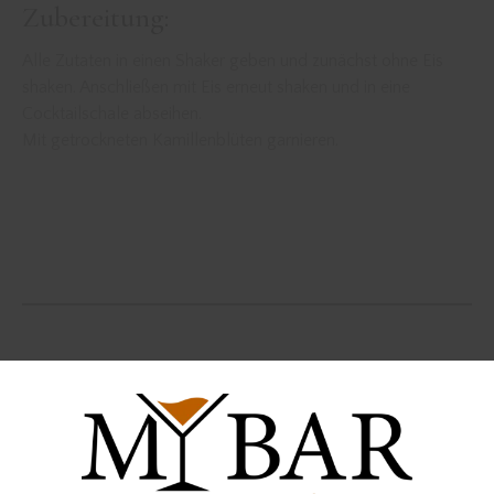
Zubereitung:
Alle Zutaten in einen Shaker geben und zunächst ohne Eis
shaken. Anschließen mit Eis erneut shaken und in eine
Cocktailschale abseihen.
Mit getrockneten Kamillenblüten garnieren.
Der Gin wurde zur Verfügung gestellt von
brombeer gin
cocktailrezeopt
cocktailrezept