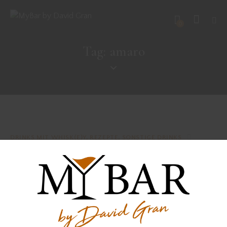
0
Tag: amaro
DRINKS MIT WHISK(E)Y
,
REZEPTE
,
SONSTIGE DRINKS
Juli 7, 2022
PAPER PLANE
DRINKS MIT RUM
,
REZEPTE
,
SONSTIGE DRINKS
Februar 17, 2022
GAME ROOM