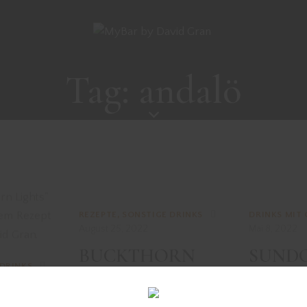
Tag: andalö
REZEPTE
,
SONSTIGE DRINKS
DRINKS MIT 
August 25, 2022
Mai 8, 2022
BUCKTHORN
SUND
 DRINKS
DAIQUIRI
N