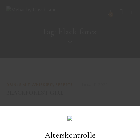
0
Tag: black forest
DRINKS MIT WHISK(E)Y
,
REZEPTE
Januar 11, 2022
BLACKFOREST GIRL
REZEPTE
,
SONSTIGE DRINKS
Dezember 18, 2021
APPLE RAMOS FIZZ
Alterskontrolle