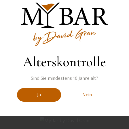
E)Y
,
REZEPTE
,
E
Alterskontrolle
Sind Sie mindestens 18 Jahre alt?
Ja
Nein