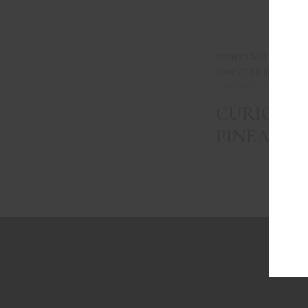
DRINKS MIT WHISK(
SONSTIGE DRINKS
November 24, 2021
CURIOUS
PINEAPPL