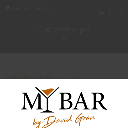
0
Tag: erdbeer gin
DRINKS MIT GIN
,
REZEPTE
September 1, 2021
PACIFIC PEARL
DRINKS MIT GIN
,
REZEPTE
August 12, 2021
STRAWBERRY SMASH