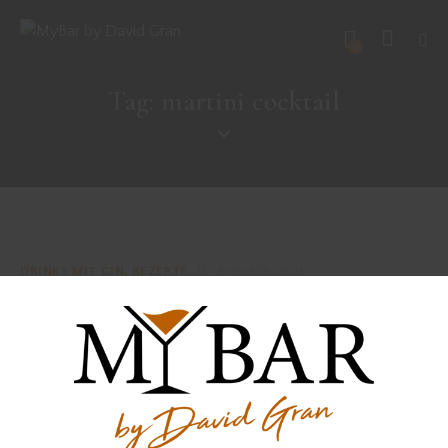
0
Tag: martini cocktail
DRINKS MIT GIN
,
REZEPTE
August 18, 2021
ELEPHANT´S CHAMOMILE MARTINI
DRINKS MIT GIN
,
REZEPTE
Oktober 22, 2020
DIRTY MARTINI HIGHBALL