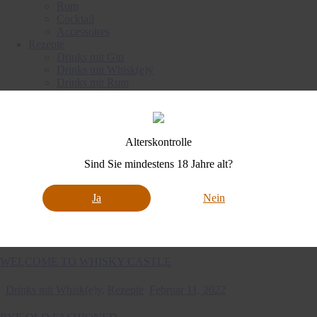
Rum
Cocktail
Accessoires
Rezepte
Drinks mit Gin
Drinks mit Whisk(e)y
Drinks mit Rum
Drinks mit Vodka
Drinks mit Tequila
Sonstige Drinks
Tastings
Alterskontrolle
Whisky
Gin
Sind Sie mindestens 18 Jahre alt?
Rum
Fasslager besuchen
Consulting
Ja
Nein
Drinks mit Whisk(e)y
,
Rezepte
Februar 15, 2022
WELCOME TO WHISKY CASTLE
Drinks mit Whisk(e)y
,
Rezepte
Februar 11, 2022