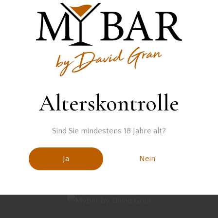
DRINKS MIT GIN
,
REZEPTE
Juli 18, 2021
ZEPTE
BLUE STEEL
U
Alterskontrolle
Sind Sie mindestens 18 Jahre alt?
Ja
Nein