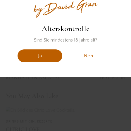
einfaches cocktail rezept
herbst cocktail
whiskey sour
whisky
Alterskontrolle
Sind Sie mindestens 18 Jahre alt?
Ja
Nein
PREVIOUS
NEXT
MANHATTAN AM ALEX
HOT PLUM
You May Also Like
DRINKS MIT GIN
,
REZEPTE
CITRIC LOVE