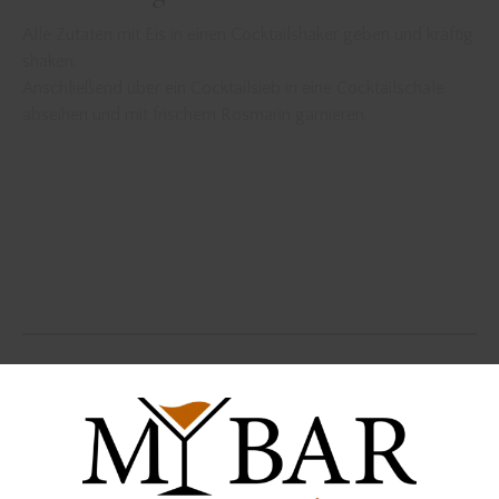
Alle Zutaten mit Eis in einen Cocktailshaker geben und kräftig
shaken.
Anschließend über ein Cocktailsieb in eine Cocktailschale
abseihen und mit frischem Rosmarin garnieren.
american whiskey
Bourbon
Cocktail
cocktail rezept
cocktail rezepte
cocktailrezept
Cocktails
einfacher herbst cocktail