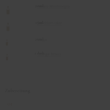
20ml
Amaro Montenegro
15ml
Sanddorn Likör
20ml
Verjus
2 dash
Orange Bitters
Zubereitung
01