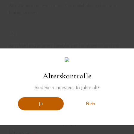
Alle Zutaten mit Eis in einen Cocktailshaker geben und
kräftig shaken.
02
Anschließend in einen Tumbler mit Eis abseihen und mit
bunten Blüten garnieren.
Alterskontrolle
Sind Sie mindestens 18 Jahre alt?
Ja
Nein
Der Rum wurde zur Verfügung gestellt von