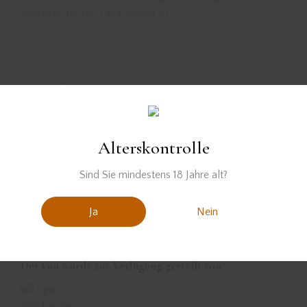
verrühren bis der Drink eiskalt ist.
02
Anschließend in einen Tumbler abseihen und mit rosa
Schleierkraut garnieren.
Alterskontrolle
Sind Sie mindestens 18 Jahre alt?
Ja
Nein
Der Gin wurde zur Verfügung gestellt von