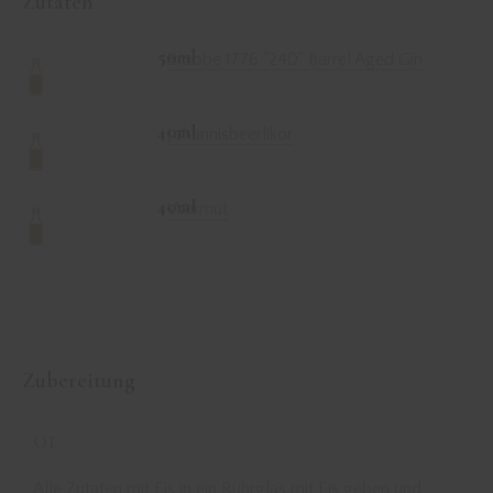
Zutaten
50ml
Stobbe 1776 "240" Barrel Aged Gin
40ml
Johannisbeerlikör
40ml
Wermut
Zubereitung
01
Alle Zutaten mit Eis in ein Rührglas mit Eis geben und