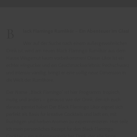
B
lack Flamingo Rumlikör – Ein Abenteuer im Glas!
Wer auf der Suche nach einem außergewöhnlichen
Drink ist, wird am neuen Black Flamingo Rumlikör aus dem
Hause Wagemut kaum vorbeikommen! Dieser Likör ist ein
echter Hingucker und ein Geschmackserlebnis: Pechschwarz
und intensiv vanillig, bringt er eine völlig neue Dimension in
die Welt der Rumliköre.
Der Name „Black Flamingo“ ist hier Programm: tropisch,
mutig und anders – genauso wie der Drink, den ich euch
daraus gemixt habe! Der Black Flamingo Likör eignet sich
perfekt als Basis für kreative Cocktails und lädt ein, mit
fruchtigen und herben Aromen zu experimentieren. Hier teile
ich mein persönliches Rezept für den Black Flamingo
Cocktail – ein außergewöhnlicher Drink, der alle Sinne