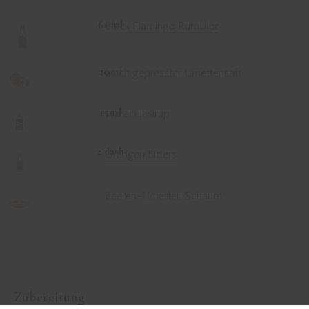
60ml
Black Flamingo Rumlikör
20ml
frisch gepresster Limettensaft
15ml
Maracujasirup
2 dash
Orangen Bitters
Beeren-Limetten Schaum
Zubereitung