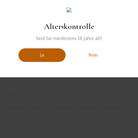
01
Alterskontrolle
Alle Zutaten mit Eis in einen Cocktailshaker geben und
kräftig shaken.
Sind Sie mindestens 18 Jahre alt?
02
Ja
Nein
Anschließend in eine Coupette abseihen und mit Beeren-
Limettenschaum toppen.
02
Mit einem Twister aus Limettenzeste garniert servieren.