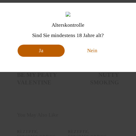
Alterskontrolle
Sind Sie mindestens 18 Jahre alt?
Ja
Nein
PREVIOUS
NEXT
BE MY PEATY
NUTTY
VALENTINE
SMOKING
You May Also Like
REZEPTE
,
REZEPTE
,