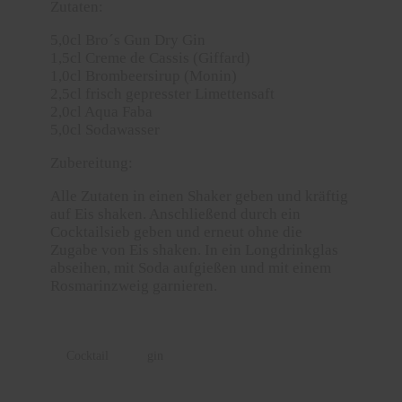
Zutaten:
5,0cl
Bro´s Gun Dry Gin
1,5cl Creme de Cassis (
Giffard
)
1,0cl Brombeersirup (
Monin
)
2,5cl frisch gepresster Limettensaft
2,0cl Aqua Faba
5,0cl Sodawasser
Zubereitung:
Alle Zutaten in einen Shaker geben und kräftig
auf Eis shaken. Anschließend durch ein
Cocktailsieb geben und erneut ohne die
Zugabe von Eis shaken. In ein Longdrinkglas
abseihen, mit Soda aufgießen und mit einem
Rosmarinzweig garnieren.
Cocktail
gin