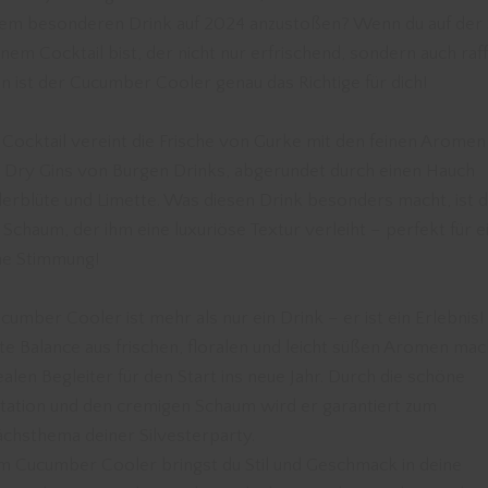
nem besonderen Drink auf 2024 anzustoßen? Wenn du auf der
nem Cocktail bist, der nicht nur erfrischend, sondern auch raff
ann ist der Cucumber Cooler genau das Richtige für dich!
 Cocktail vereint die Frische von Gurke mit den feinen Aromen
 Dry Gins von Burgen Drinks, abgerundet durch einen Hauch
erblüte und Limette. Was diesen Drink besonders macht, ist 
e Schaum, der ihm eine luxuriöse Textur verleiht – perfekt für e
che Stimmung!
cumber Cooler ist mehr als nur ein Drink – er ist ein Erlebnis!
te Balance aus frischen, floralen und leicht süßen Aromen mac
ealen Begleiter für den Start ins neue Jahr. Durch die schöne
tation und den cremigen Schaum wird er garantiert zum
chsthema deiner Silvesterparty.
m Cucumber Cooler bringst du Stil und Geschmack in deine