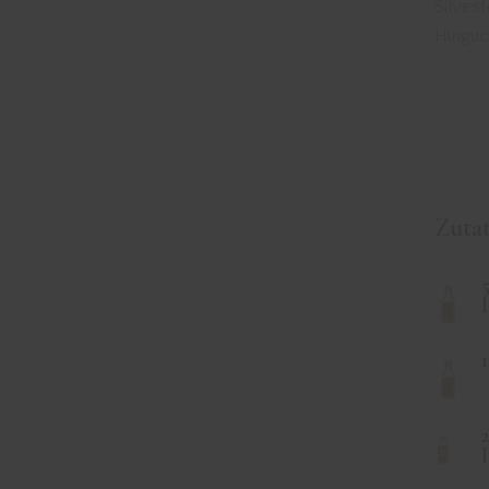
Silvest
Hinguc
Zuta
l
l