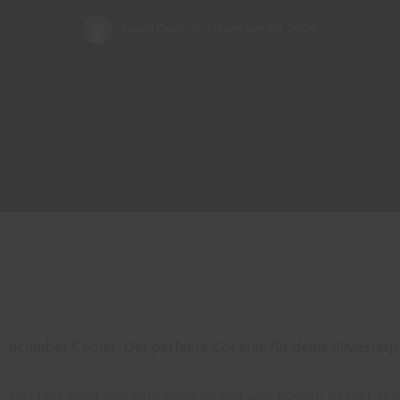
David Gran
Dezember 28, 2024
ucumber Cooler: Der perfekte Cocktail für deine Silvesterp
Das Jahr neigt sich dem Ende zu, und was könnte besser sein