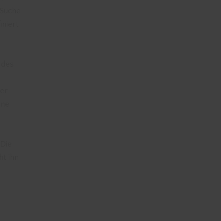
 Suche
iniert
 des
der
ine
 Die
ht ihn