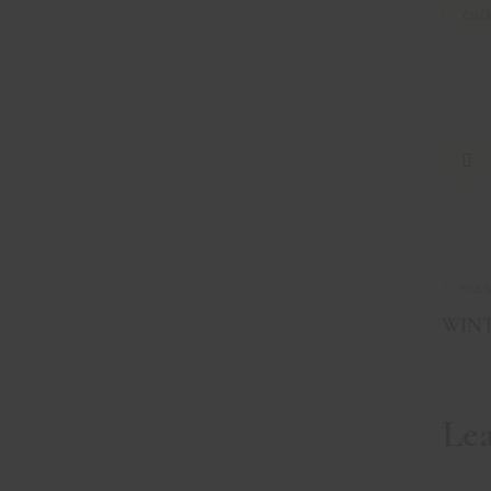
cock
PRE
WIN
Le