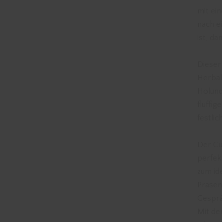
mit ei
nach ei
ist, d
Dieser
Herbal
Holund
fluffig
festli
Der Cu
perfek
zum id
Präsen
Gesprä
Mit de