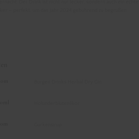
ernacht. Der Drink ist nicht nur lecker, sondern auch ein echte
ker – perfekt, um das Jahr 2024 gebührend zu begrüßen
ten
50m
Burgen Drinks Herbal Dry Gin
10ml
Holunderblütenlikör
20m
Gurkensirup