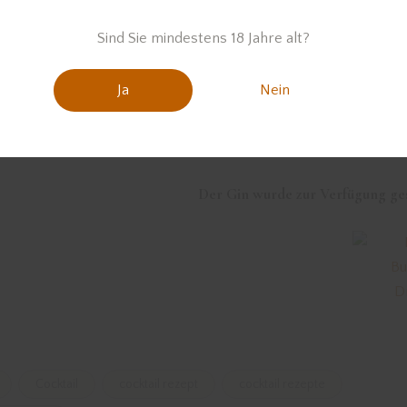
Sind Sie mindestens 18 Jahre alt?
Ja
Nein
Der Gin wurde zur Verfügung ges
Cocktail
cocktail rezept
cocktail rezepte