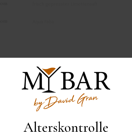
20m
frisch gepresster Limettensaft
20m
Aqua Faba
reitung
Alle Zutaten mit Eis in einen Cocktailshaker geben und kräft
shaken.
Anschließend in ein Longdrinkglas mit Eis abseihen und mit
Alterskontrolle
Gurke garnieren.