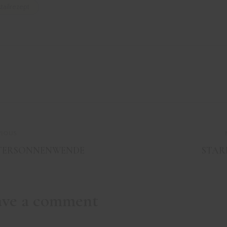
tailrezept
VIOUS
TERSONNENWENDE
STAR
ave a comment