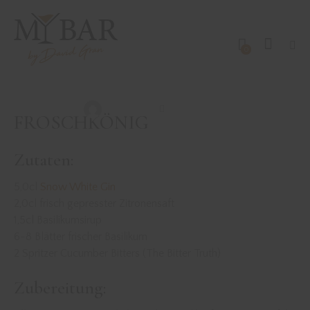
0
DRINKS MIT GIN
REZEPTE
FROSCHKÖNIG
David Gran
März 14, 2020
FROSCHKÖNIG
Zutaten:
5,0cl
Snow White Gin
2,0cl frisch gepresster Zitronensaft
1,5cl Basilikumsirup
6-8 Blätter frischer Basilikum
2 Spritzer Cucumber Bitters (The Bitter Truth)
Zubereitung: