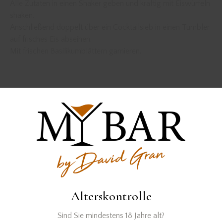
Alle Zutaten in einen Shaker geben und kräftig mit Eiswürfeln
shaken.
Anschließend doppelt über ein Cocktailsieb in einen Tumbler
auf frisches Eis abseihen.
Mit frischen Basilikumblättern garnieren.
Der Gin wurde zur Verfügung gestellt von
Alterskontrolle
Sind Sie mindestens 18 Jahre alt?
PREVIOUS
NEXT