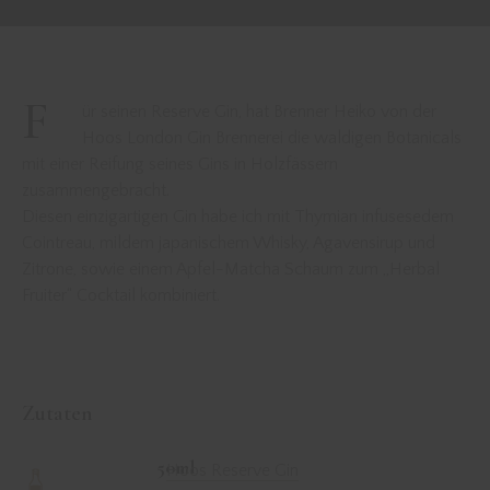
F
ür seinen Reserve Gin, hat Brenner Heiko von der
Hoos London Gin
Brennerei die waldigen Botanicals
mit einer Reifung seines Gins in Holzfässern
zusammengebracht.
Diesen einzigartigen Gin habe ich mit Thymian infusesedem
Cointreau
, mildem japanischem Whisky, Agavensirup und
Zitrone, sowie einem Apfel-Matcha Schaum zum „Herbal
Fruiter“ Cocktail kombiniert.
Zutaten
50ml
Hoos Reserve Gin