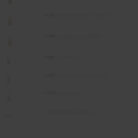
25ml
Cointreau infused mit Thymian
15ml
milder, japanischer Whisky
20ml
Agavendicksaft
25ml
frisch gepresster Zitronensaft
2 dash
Lavendel Bitters
Apfel-Matcha Espuma