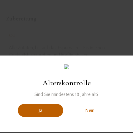
Zubereitung
01
Alle Zutaten, bis auf das Espuma, mit Eis in einen
Cocktailshaker geben und kräftig shaken.
02
Alterskontrolle
Anschließend in eine Cocktailschale abseihen und mit dem
Sind Sie mindestens 18 Jahre alt?
Espuma aus Aqua Faba, Apfelsaft und Matchapulver
toppen, sowie mit Thymian garnieren.
Ja
Nein