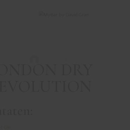
DRINKS MIT GIN
REZEPTE
LONDON DRY
REVOLUTION
David Gran
Februar 27, 2020
ONDON DRY
EVOLUTION
taten:
ot Gin