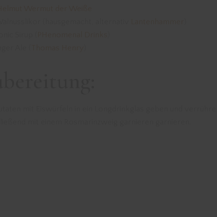
Helmut Wermut der Weiße
Walnusslikör (hausgemacht, alternativ
Lantenhammer
)
Tonic Sirup (
PHenomenal Drinks
)
nger Ale (
Thomas Henry
)
bereitung:
utaten mit Eiswürfeln in ein Longdrinkglas geben und verrühre
ließend mit einem Rosmarinzweig garnieren garnieren.