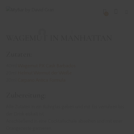
DRINKS MIT RUM
REZEPTE
0
WAGEMUT IN MANHATTAN
David Gran
Juli 13, 2022
WAGEMUT IN MANHATTAN
Zutaten:
40ml
Wagemut PX Cask Barbados
20ml
Helmut Wermut der Weiße
20ml
Carpano Antica Formula
Zubereitung:
Alle Zutaten in ein Rührglas geben und mit Eis verrühren bis
der Drink eiskalt ist.
Anschließend in eine Cocktailschale abseihen und mit einer
Orangezeste garnieren.