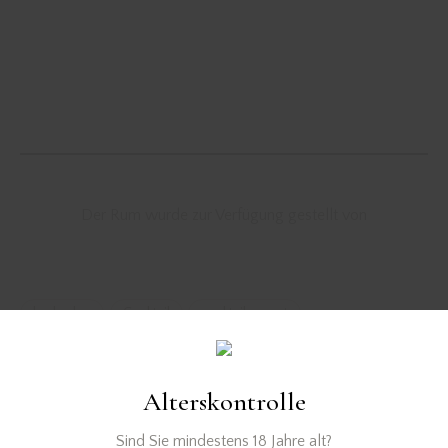
Der Rum wurde zur Verfügung gestellt von
barbados
Cocktail
cocktail rezept
cocktail rezepte
cocktailrezept
manhattan cocktail
new york
PX Sherry
rum
wagemut
whisky
Alterskontrolle
Sind Sie mindestens 18 Jahre alt?