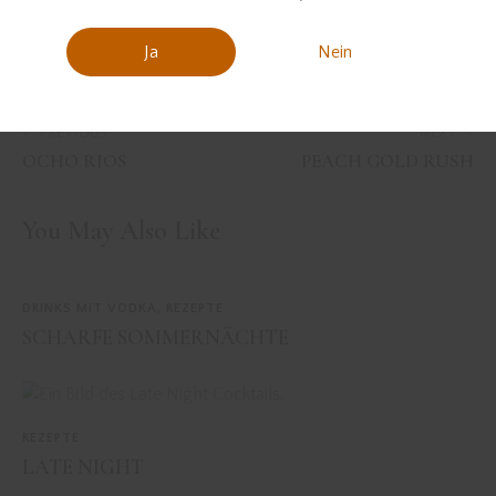
Ja
Nein
PREVIOUS
NEXT
OCHO RIOS
PEACH GOLD RUSH
You May Also Like
DRINKS MIT VODKA
,
REZEPTE
SCHARFE SOMMERNÄCHTE
REZEPTE
LATE NIGHT