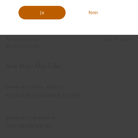
Ja
Nein
PREVIOUS
NEXT
WAGEMUT IN
SALTY DOG
MANHATTAN
You May Also Like
DRINKS MIT VODKA
,
REZEPTE
SCHARFE SOMMERNÄCHTE
DRINKS MIT GIN
,
REZEPTE
THYMIAN MYTH