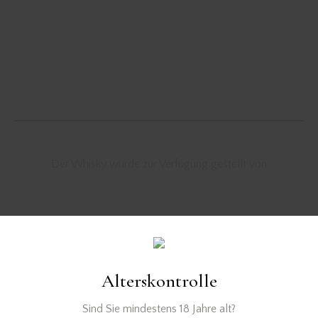
Der Whisky wurde zur Verfügung gestellt von
Cocktail
cocktail rezept
cocktail rezepte
cocktailrezept
whisky
Alterskontrolle
Sind Sie mindestens 18 Jahre alt?