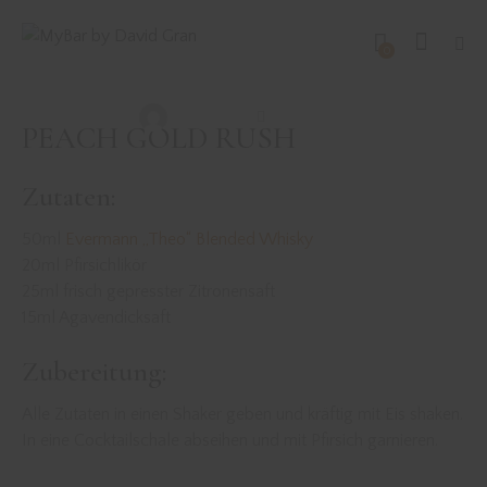
DRINKS MIT WHISK(E)Y
REZEPTE
0
PEACH GOLD RUSH
David Gran
Juli 14, 2022
PEACH GOLD RUSH
Zutaten:
50ml
Evermann „Theo“ Blended Whisky
20ml Pfirsichlikör
25ml frisch gepresster Zitronensaft
15ml Agavendicksaft
Zubereitung:
Alle Zutaten in einen Shaker geben und kräftig mit Eis shaken.
In eine Cocktailschale abseihen und mit Pfirsich garnieren.