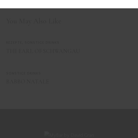
SAGE SMASH
CASINO
You May Also Like
REZEPTE
,
SONSTIGE DRINKS
THE EARL OF SCHWANGAU
SONSTIGE DRINKS
BABBO NATALE