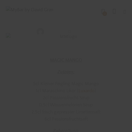
SONSTIGE DRINKS
0
MAGIC MANGO
David Gran
April 17, 2018
MAGIC MANGO
Zutaten:
5cl Kleiner Feigling Magic Mango
1cl Maraschino Likör (
Luxardo
)
2cl Passionsfrucht Sirup
0,5cl Wassermelonen Sirup
2,5cl frisch gepresster Limettensaft
6cl Passionsfruchtsaft
Zubereitung: