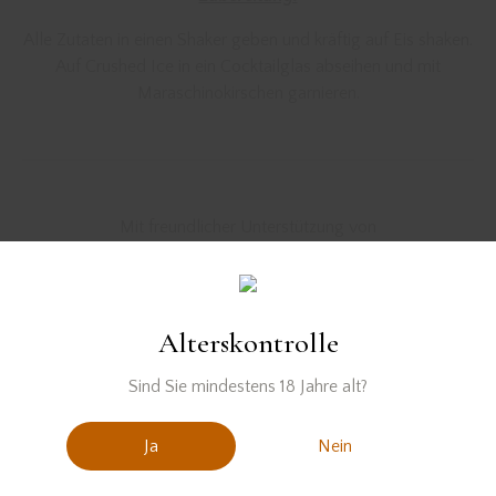
Alle Zutaten in einen Shaker geben und kräftig auf Eis shaken.
Auf Crushed Ice in ein Cocktailglas abseihen und mit
Maraschinokirschen garnieren.
Mit freundlicher Unterstützung von
Alterskontrolle
Sind Sie mindestens 18 Jahre alt?
Ja
Nein
PREVIOUS
NEXT