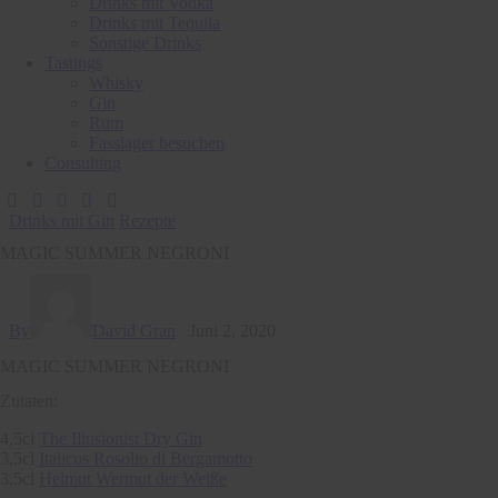
Drinks mit Vodka
Drinks mit Tequila
Sonstige Drinks
Tastings
Whisky
Gin
Rum
Fasslager besuchen
Consulting
Drinks mit Gin
Rezepte
MAGIC SUMMER NEGRONI
By
David Gran
Juni 2, 2020
MAGIC SUMMER NEGRONI
Zutaten:
4,5cl
The Illusionist Dry Gin
3,5cl
Italicus Rosolio di Bergamotto
3,5cl
Helmut Wermut der Weiße