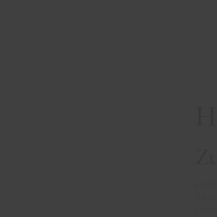
H
Zu
6,0cl
2,0 fr
1,5cl 