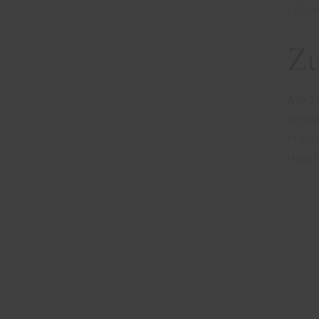
1,0cl 
Zu
Alle Z
erneu
In ei
Hibisk