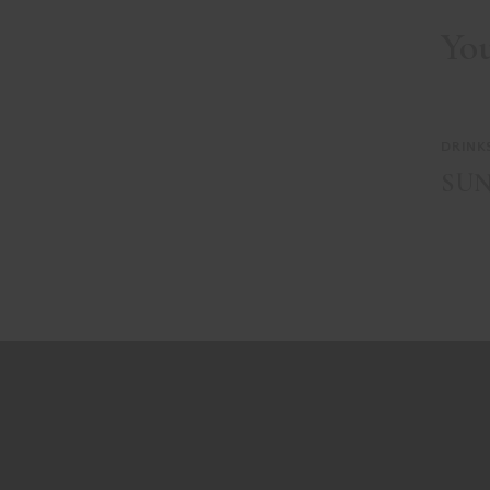
Yo
DRINK
SU