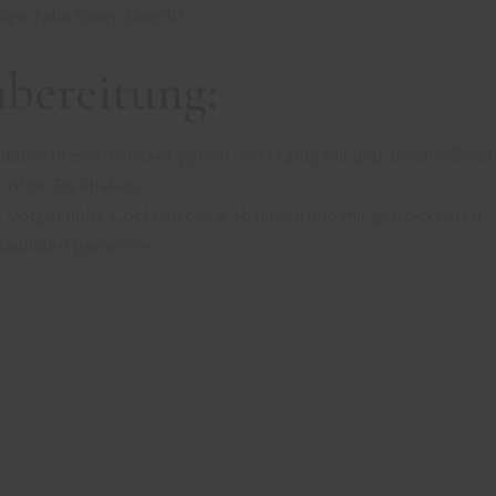
Aqua Faba (oder Eiweiß)
bereitung:
utaten in einen Shaker geben und kräftig mit und anschließend
t ohne Eis shaken.
ne vorgekühlte Cocktailschale abseihen und mit getrockneten
usblüten garnieren.