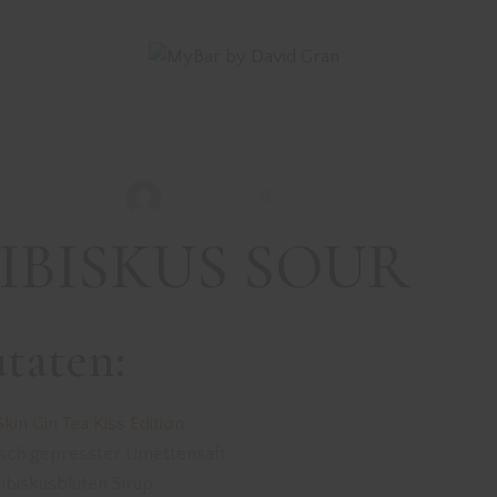
DRINKS MIT GIN
REZEPTE
HIBISKUS SOUR
David Gran
Mai 30, 2020
IBISKUS SOUR
taten:
Skin Gin Tea Kiss Edition
isch gepresster Limettensaft
Hibiskusblüten Sirup