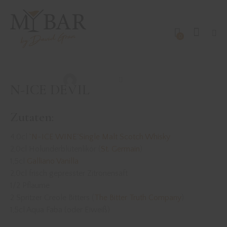
0
DRINKS MIT WHISK(E)Y
REZEPTE
N-ICE DEVIL
David Gran
Mai 20, 2021
N-ICE DEVIL
Zutaten:
4,0cl
`N-ICE WINE´Single Malt Scotch Whisky
2,0cl Holunderblütenlikör (
St. Germain
)
1,5cl
Galliano Vanilla
2,0cl frisch gepresster Zitronensaft
1/2 Pflaume
2 Spritzer Creole Bitters (
The Bitter Truth Company
)
1,5cl Aqua Faba (oder Eiweiß)