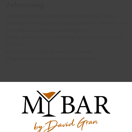
Zubereitung:
Die halbe Pflaume in kleine Stücke schneiden und in einen
Shaker geben. Anschließend mit einem Stößel zerkleinern und
Eis und die restlichen Zutaten hinzugeben.
Kräftig shaken, über ein Cocktailsieb geben und erneut ohne
Eis shaken.
In eine Cocktailschale abseihen und mit einer
Pflaumenscheibe und weißen Blüten garnieren.
Der Whisky wurde zur Verfügung gestellt von