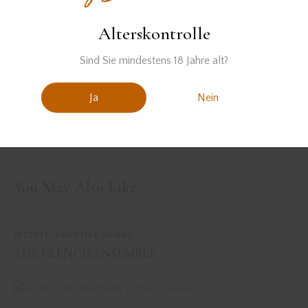
Alterskontrolle
Sind Sie mindestens 18 Jahre alt?
Ja
Nein
PREVIOUS
NEXT
WALK IN THE CLOUDS
SMOKE ON THE WATER
You May Also Like
REZEPTE
,
SONSTIGE DRINKS
THE FRENCH ENSEMBLE