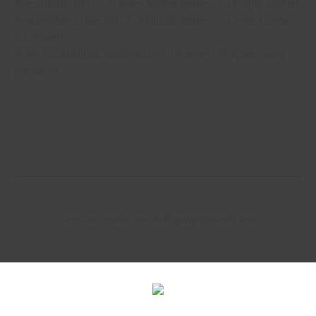
Alle Zutaten mit Eis in einen Shaker geben und kräftig shaken.
Anschließend über ein Cocktailsieb geben und erneut ohne
Eis shaken.
In ein Cocktailglas abseihen und mit einem Thymianzweig
garnieren.
Der Gin wurde zur Verfügung gestellt von
blauer cocktail
blue cocktail
Cocktail
cocktail rezepte gin
cocktailrezept
gin