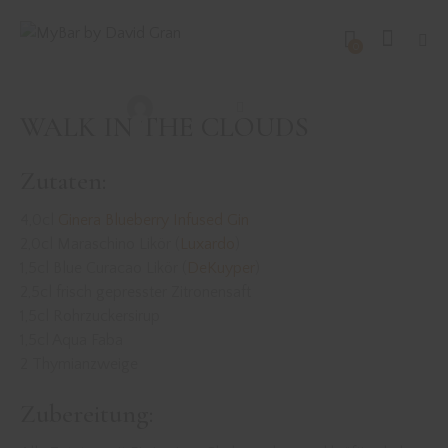
DRINKS MIT GIN
REZEPTE
0
WALK IN THE CLOUDS
David Gran
Mai 19, 2021
WALK IN THE CLOUDS
Zutaten:
4,0cl
Ginera Blueberry Infused Gin
2,0cl Maraschino Likör (
Luxardo
)
1,5cl Blue Curacao Likör (
DeKuyper
)
2,5cl frisch gepresster Zitronensaft
1,5cl Rohrzuckersirup
1,5cl Aqua Faba
2 Thymianzweige
Zubereitung: