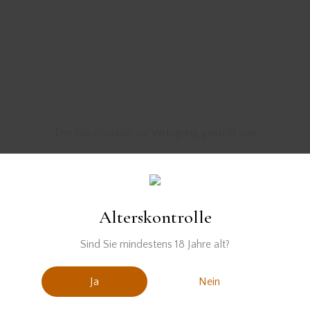
Der Pisco wurde zur Verfügung gestellt von
Alterskontrolle
Sind Sie mindestens 18 Jahre alt?
PREVIOUS
NEXT
Ja
Nein
BATTLE CRUISER
HANS IM GLÜCK