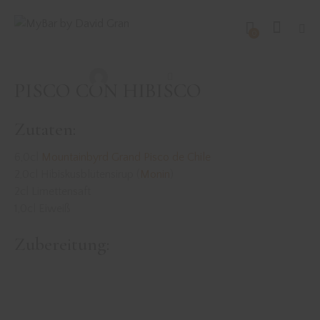
REZEPTE
SONSTIGE DRINKS
0
PISCO CON HIBISCO
David Gran
Juli 23, 2020
PISCO CON HIBISCO
Zutaten:
6,0cl
Mountainbyrd Grand Pisco de Chile
2,0cl Hibiskusblütensirup (
Monin
)
2cl Limettensaft
1,0cl Eiweiß
Zubereitung: