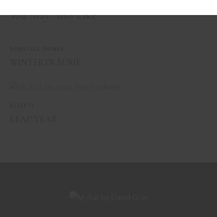
You May Also Like
SONSTIGE DRINKS
WINTERTRÄUME
REZEPTE
LEAP YEAR