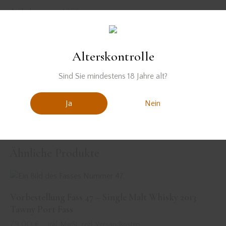
Artikelnummer:
1056
Kategorie:
Fasslager
Schlagwörter:
new make
,
new whisky
,
Single Malt Whisky
,
Whisky
Alterskontrolle
Product ID:
26668
Sind Sie mindestens 18 Jahre alt?
BESCHREIBUNG
ZUSÄTZLICHE INFORMATIONEN
Ja
Nein
REZENSIONEN (0)
Ähnliche Produkte
Vorbestellung Fass 47 – Single Malt Whisky 2013
Tawny Port Fass
79,00
€
inkl. MwSt. zzgl. Versandkosten