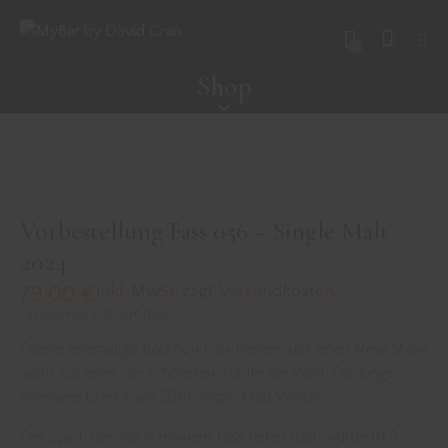
0
Shop
Vorbestellung Fass 056 – Single Malt
2024
inkl. MwSt. zzgl. Versandkosten
79,00
€
Grundpreis 158,00€/Liter
Dieses ehemalige Bourbon Fass beheimatet einen New Make
Spirit aus einer der schönsten Städte der Welt. Die junge
Brennerei brennt seit 2019 Single Malt Whisky.
Der Spirit, der nun in meinem Fass reifen darf, wurde 111,5