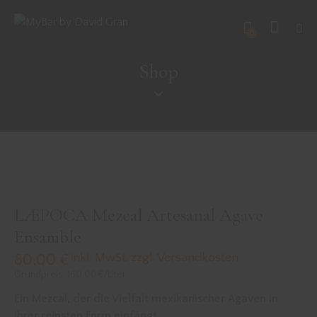
0
Shop
LÆPOCA Mezcal Artesanal Agave
Ensamble
inkl. MwSt. zzgl. Versandkosten
80,00
€
Grundpreis: 160,00€/Liter
Ein Mezcal, der die Vielfalt mexikanischer Agaven in
ihrer reinsten Form einfängt.