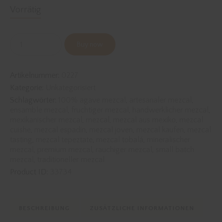
Vorrätig
Buy now
Artikelnummer:
0227
Kategorie:
Unkategorisiert
Schlagwörter:
100% agave mezcal
,
artesanaler mezcal
,
ensamble mezcal
,
fruchtiger mezcal
,
handwerklicher mezcal
,
mexikanischer mezcal
,
mezcal
,
mezcal aus mexiko
,
mezcal
cuishe
,
mezcal espadín
,
mezcal joven
,
mezcal kaufen
,
mezcal
tasting
,
mezcal tepeztate
,
mezcal tobalá
,
mineralischer
mezcal
,
premium mezcal
,
rauchiger mezcal
,
small batch
mezcal
,
traditioneller mezcal
Product ID:
33734
BESCHREIBUNG
ZUSÄTZLICHE INFORMATIONEN