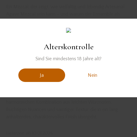
Ein Mezcal, der zeigt, wie vielfältig und lebendig Artesanal
Agave Mezcal sein kann – und warum der Ensamble als
Hommage an Mexikos Agavenkultur gilt.
Inhalt:
500 ml
Alkoholgehalt:
46,0% Vol.
Alterskontrolle
Tasting Notes:
In der Nase entfaltet sich ein fruchtiges, leicht mineralisches
Sind Sie mindestens 18 Jahre alt?
Bouquet der Kochagave, begleitet von feinem weißem
Pfeffer und dezentem Rauch. Am Gaumen übernimmt
Ja
Nein
zunächst das kräftige Raucharoma das Kommando, gefolgt
von einer angenehmen, mittleren Schärfe. Das
Geschmackserlebnis entwickelt sich weiter zu einer
harmonischen Kombination aus leichten Würznoten,
fruchtigen Nuancen und samtiger Textur, die in ein lang
anhaltendes, charaktervolles Finish übergeht.
Lieferzeit:
ab 10.01.2026