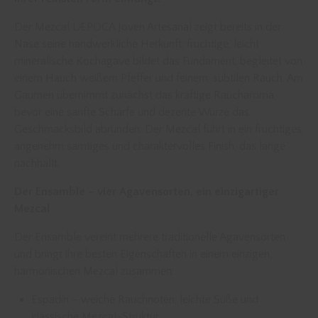
Der Mezcal LÆPOCA Joven Artesanal zeigt bereits in der
Nase seine handwerkliche Herkunft: fruchtige, leicht
mineralische Kochagave bildet das Fundament, begleitet von
einem Hauch weißem Pfeffer und feinem, subtilen Rauch. Am
Gaumen übernimmt zunächst das kräftige Raucharoma,
bevor eine sanfte Schärfe und dezente Würze das
Geschmacksbild abrunden. Der Mezcal führt in ein fruchtiges,
angenehm samtiges und charaktervolles Finish, das lange
nachhallt.
Der Ensamble – vier Agavensorten, ein einzigartiger
Mezcal
Der Ensamble vereint mehrere traditionelle Agavensorten
und bringt ihre besten Eigenschaften in einem einzigen,
harmonischen Mezcal zusammen:
Espadín – weiche Rauchnoten, leichte Süße und
klassische Mezcal-Struktur