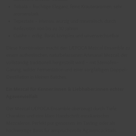
Tobalá – fruchtige Eleganz, feine Kräuteraromen, sehr
aromenstark
Tepeztate – intensiv, würzig und mineralisch, durch
Reifezeiten von bis zu 30 Jahren
Cuishe – erdig, floral, komplex und unverwechselbar
Diese Kombination macht den LÆPOCA Mezcal Ensamble zu
einem authentischen, naturbelassenen Artesanal Mezcal, der
vollständig traditionell hergestellt wird – mit Steinofen-
Garung, wilder Fermentation und einer sorgfältigen Doppel-
Destillation in kleinen Batches.
Ein Mezcal für Kenner:innen & Liebhaber:innen echter
Agavenvielfalt
Der Mezcal LÆPOCA Ensamble überzeugt durch Tiefe,
Charakter und eine klare Handschrift mexikanischer
Mezcaleros. Perfekt pur genossen, im Tasting oder als
hochwertige Basis für anspruchsvolle Agavencocktails.