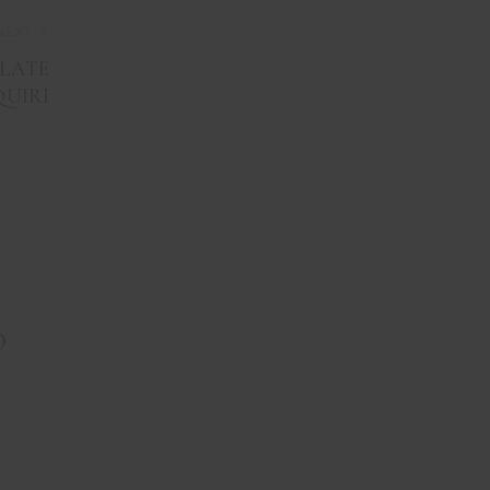
NEXT
LATE
QUIRI
O