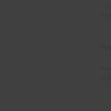
PRE
SMOK
Yo
DRINK
AQU