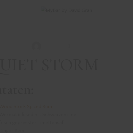
DRINKS MIT RUM
REZEPTE
QUIET STORM
David Gran
Januar 24, 2022
UIET STORM
taten:
Wood Stork Spiced Rum
Wermut infused mit Schwarzem Tee
frisch gepresster Timettensaft
Ginger Beer