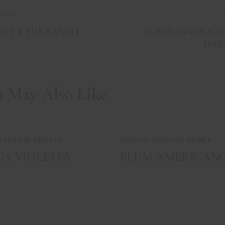
VIOUS
EY & THE BANDIT
RON RON CHOCO
DAI
u May Also Like
S MIT GIN
,
REZEPTE
REZEPTE
,
SONSTIGE DRINKS
A VIOLETTA
PLUM AMERICAN